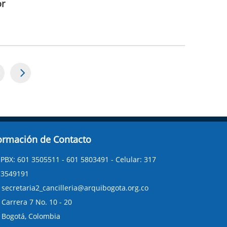
or
age
ormación de Contacto
PBX: 601 3505511 - 601 5803491 - Celular: 317
3549191
secretaria2_cancilleria@arquibogota.org.co
Carrera 7 No. 10 - 20
Bogotá, Colombia