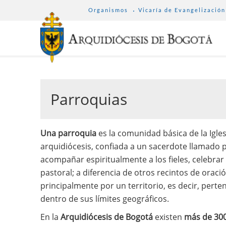
SUB
Pasar
Organismos
Vicaría de Evangelización
MENU
al
ARCHDIOCESE
contenido
principal
Parroquias
Una parroquia
es la comunidad básica de la Igles
arquidiócesis, confiada a un sacerdote llamado p
acompañar espiritualmente a los fieles, celebrar
pastoral; a diferencia de otros recintos de oraci
principalmente por un territorio, es decir, perten
dentro de sus límites geográficos.
En la
Arquidiócesis de Bogotá
existen
más de 300