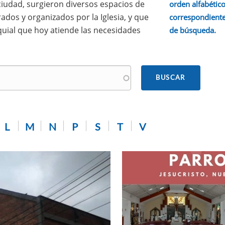
 ciudad, surgieron diversos espacios de
orden alfabético.
ados y organizados por la Iglesia, y que
correspondiente
quial que hoy atiende las necesidades
de búsqueda.
L
M
N
P
S
T
V